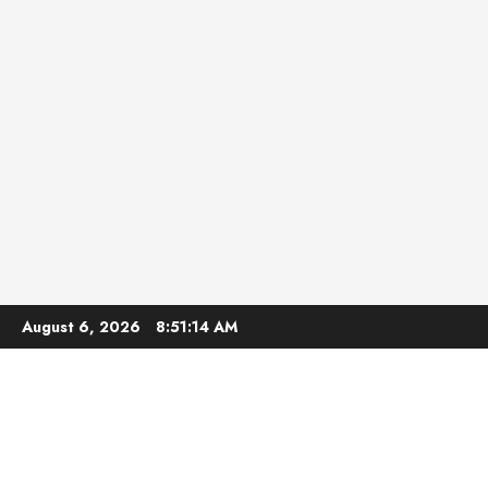
Skip
August 6, 2026
8:51:15 AM
to
content