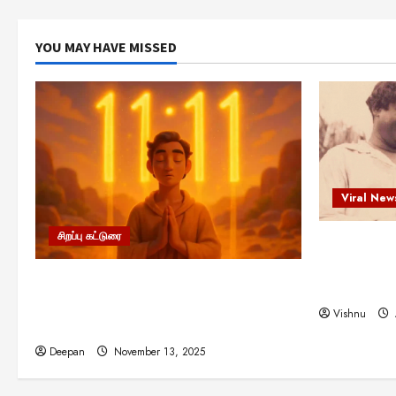
YOU MAY HAVE MISSED
Viral New
சிறப்பு கட்டுரை
எளிமையின்
என்.எஸ்.க
11:11 என்பதன் அர்த்தம் என்ன?
நினைவு நாளி
பிரபஞ்சம் உங்களுக்கு அனுப்பும் ரகசிய
Vishnu
குறியீடு இதுவாக இருக்கலாம்!
Deepan
November 13, 2025