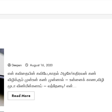
என் ஆருயிர் காதலே
Deepan
August 16, 2020
என் கவிதையின் கவியே,காதல் அழகே!கதிரவன் கண்
விழிக்கும் முன்உன் கண் முன்னால் – உன்னைக் காண,விழி
மூடா விண்மீன்களாய் – வந்தேனடி! என்...
Read
Read More
more
about
என்
ஆருயிர்