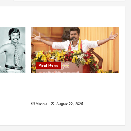
என்.எஸ்.கிருஷ்ணன்:
கலைவாணரின் நினைவு நாளில்
ஒரு சிலிர்ப்பூட்டும் பார்வை
2
August 30, 2025
Viral News
விஜயகாந்த்: 50க்கும் மேற்பட்ட
புதுமுக இயக்குநர்களுக்கு
வாய்ப்பளித்த ஒரே நடிகர்! தமிழ்
சினிமா வரலாற்றில் இது ஒரு
3
சாதனையா?
Viral News
Viral News
August 25, 2025
விஜய் தவெக மாநாட்டில் சொன்ன
ட புதுமுக
விஜய் தவெக மாநாட்டில் சொன்ன குட்டிக்
குட்டிக் கதை! அதன்
பின்னணியில் உள்ள ஆழ்ந்த
த்த ஒரே
கதை! அதன் பின்னணியில் உள்ள ஆழ்ந்த
அரசியல் அர்த்தம் என்ன?
4
ில் இது ஒரு
அரசியல் அர்த்தம் என்ன?
August 22, 2025
Vishnu
August 22, 2025
சிறப்பு கட்டுரை
சுவாரசிய தகவல்கள்
மெட்ராஸ் தினத்தின்
சுவாரஸ்யமான உண்மைகள்!
நீங்கள் அறியாத ரகசியங்கள்!