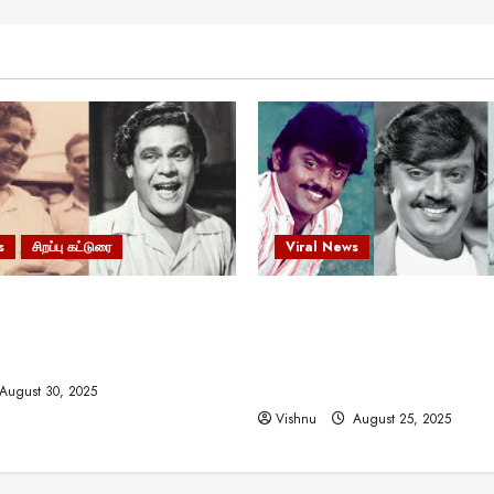
s
சிறப்பு கட்டுரை
Viral News
 வலிமையால் உயர்ந்த
விஜயகாந்த்: 50க்கும் மேற்பட்
ிருஷ்ணன்: கலைவாணரின்
இயக்குநர்களுக்கு வாய்ப்பளி
ல் ஒரு சிலிர்ப்பூட்டும் பார்வை
நடிகர்! தமிழ் சினிமா வரலாற்ற
சாதனையா?
August 30, 2025
Vishnu
August 25, 2025