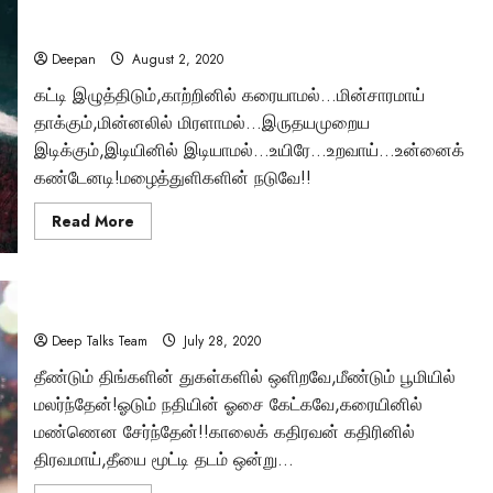
காதலே
மழைத்துளிகளின் நடுவே!
Deepan
August 2, 2020
கட்டி இழுத்திடும்,காற்றினில் கரையாமல்…மின்சாரமாய்
தாக்கும்,மின்னலில் மிரளாமல்…இருதயமுறைய
Tamil Motivation Videos
இடிக்கும்,இடியினில் இடியாமல்…உயிரே…உறவாய்…உன்னைக்
வேண்டிய நேரத்தில்
கண்டேனடி!மழைத்துளிகளின் நடுவே!!
Read
Read More
உங்களுக்கு எதுவும்
more
about
மழைத்துளிகளின்
கிடைக்கவில்லையா
நடுவே!
காதல் துளி!
Brindha
August 6, 2023
Deep Talks Team
July 28, 2020
தீண்டும் திங்களின் துகள்களில் ஒளிறவே,மீண்டும் பூமியில்
மலர்ந்தேன்!ஓடும் நதியின் ஓசை கேட்கவே,கரையினில்
மண்ணென சேர்ந்தேன்!!காலைக் கதிரவன் கதிரினில்
திரவமாய்,தீயை மூட்டி தடம் ஒன்று...