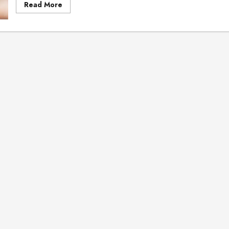
Read
Read More
more
about
காதல்
துளி!
மர்மங்கள்
சென்னை அருகே
விநோத எலும்புக்கூட
சிலைகளுடன் இருக்