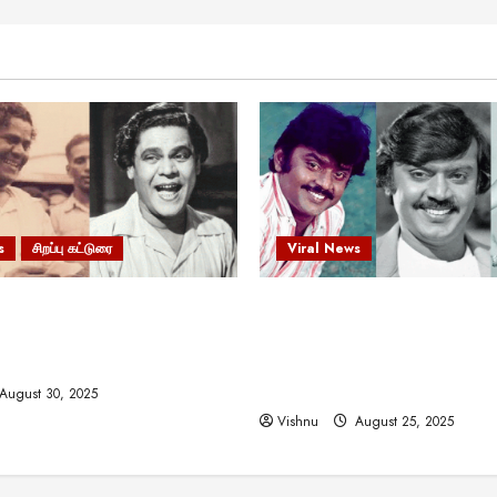
s
சிறப்பு கட்டுரை
Viral News
 வலிமையால் உயர்ந்த
விஜயகாந்த்: 50க்கும் மேற்பட்
ிருஷ்ணன்: கலைவாணரின்
இயக்குநர்களுக்கு வாய்ப்பளி
ல் ஒரு சிலிர்ப்பூட்டும் பார்வை
நடிகர்! தமிழ் சினிமா வரலாற்ற
சாதனையா?
August 30, 2025
Vishnu
August 25, 2025