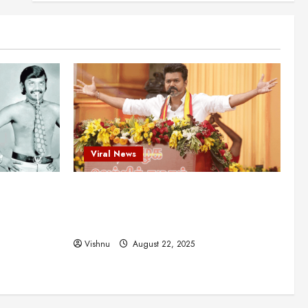
என்.எஸ்.கிருஷ்ணன்:
கலைவாணரின் நினைவு நாளில்
ஒரு சிலிர்ப்பூட்டும் பார்வை
2
August 30, 2025
Viral News
விஜயகாந்த்: 50க்கும் மேற்பட்ட
புதுமுக இயக்குநர்களுக்கு
வாய்ப்பளித்த ஒரே நடிகர்! தமிழ்
சினிமா வரலாற்றில் இது ஒரு
3
சாதனையா?
Viral News
Viral News
August 25, 2025
விஜய் தவெக மாநாட்டில் சொன்ன
ட புதுமுக
விஜய் தவெக மாநாட்டில் சொன்ன குட்டிக்
குட்டிக் கதை! அதன்
பின்னணியில் உள்ள ஆழ்ந்த
த்த ஒரே
கதை! அதன் பின்னணியில் உள்ள ஆழ்ந்த
அரசியல் அர்த்தம் என்ன?
4
ில் இது ஒரு
அரசியல் அர்த்தம் என்ன?
August 22, 2025
Vishnu
August 22, 2025
சிறப்பு கட்டுரை
சுவாரசிய தகவல்கள்
மெட்ராஸ் தினத்தின்
சுவாரஸ்யமான உண்மைகள்!
நீங்கள் அறியாத ரகசியங்கள்!