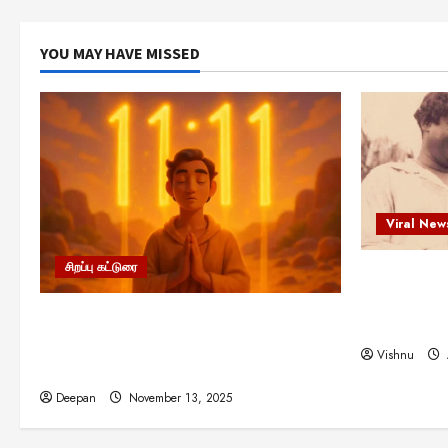
YOU MAY HAVE MISSED
Viral New
சிறப்பு கட்டுரை
எளிமையின்
என்.எஸ்.க
11:11 என்பதன் அர்த்தம் என்ன?
நினைவு நாளி
பிரபஞ்சம் உங்களுக்கு அனுப்பும் ரகசிய
Vishnu
குறியீடு இதுவாக இருக்கலாம்!
Deepan
November 13, 2025