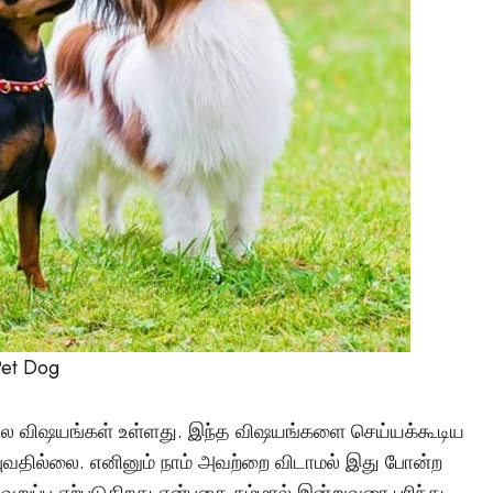
டச்சு கல்லறை: நமது
காலனிய வரலாற்றின
மர்மமான சாட்சியமா
Vishnu
April 6, 2025
Pet Dog
ாத சில விஷயங்கள் உள்ளது. இந்த விஷயங்களை செய்யக்கூடிய
ுவதில்லை. எனினும் நாம் அவற்றை விடாமல் இது போன்ற
ுப்பு ஏற்படுகிறது என்பதை நம்மால் இன்றுவரை புரிந்து