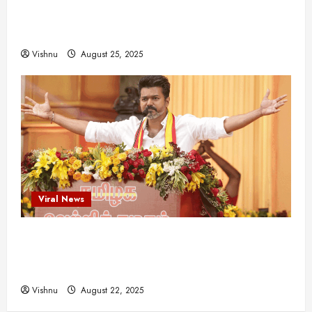
விஜயகாந்த்: 50க்கும் மேற்பட்ட புதுமுக
இயக்குநர்களுக்கு வாய்ப்பளித்த ஒரே நடிகர்! தமிழ்
சினிமா வரலாற்றில் இது ஒரு சாதனையா?
Vishnu
August 25, 2025
Viral News
விஜய் தவெக மாநாட்டில் சொன்ன குட்டிக் கதை!
அதன் பின்னணியில் உள்ள ஆழ்ந்த அரசியல் அர்த்தம்
என்ன?
Vishnu
August 22, 2025