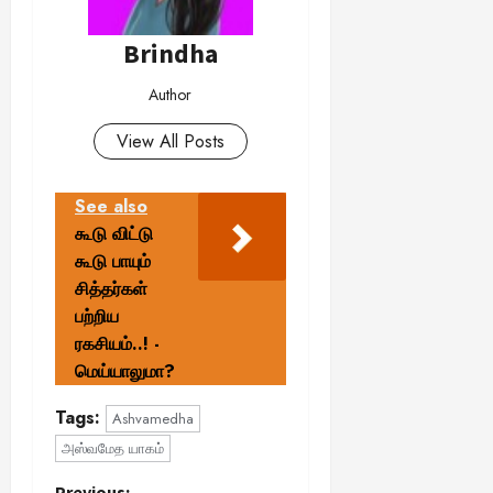
Brindha
Author
View All Posts
See also
கூடு விட்டு
கூடு பாயும்
சித்தர்கள்
பற்றிய
ரகசியம்..! -
மெய்யாலுமா?
Tags:
Ashvamedha
அஸ்வமேத யாகம்
Previous: