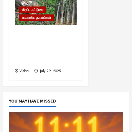
சிறப்பு கட்டுரை
சுவாரசிய தகவல்கள்
தங்கம், வைரம் கூட இதன்
முன் ஒன்றுமில்லை!
உலகையே வியக்க வைக்கும்
‘கடவுளின் மரம்’ – இதன்
விலை தெரியுமா?
Vishnu
July 29, 2025
YOU MAY HAVE MISSED