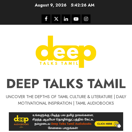
Skip
August 9, 2026
5:42:27 AM
to
content
Facebook
Twitter
Linkedin
Youtube
Instagram
DEEP TALKS TAMIL
UNCOVER THE DEPTHS OF TAMIL CULTURE & LITERATURE | DAILY
MOTIVATIONAL INSPIRATION | TAMIL AUDIOBOOKS
Tamil Motivation Videos
சிறப்பு கட்டுரை
மர்மங்கள்
Tamil Motivation Videos
வெற்றி உனதே