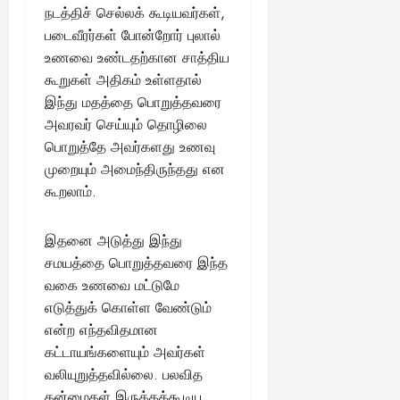
22,
நடத்திச் செல்லக் கூடியவர்கள்,
எ
லா
2025
ன்
படைவீரர்கள் போன்றோர் புலால்
ற்
ன
றி
உணவை உண்டதற்கான சாத்திய
?
ல்
கூறுகள் அதிகம் உள்ளதால்
இ
இந்து மதத்தை பொறுத்தவரை
து
August
அவரவர் செய்யும் தொழிலை
22,
ஒ
பொறுத்தே அவர்களது உணவு
2025
ரு
முறையும் அமைந்திருந்தது என
சா
கூறலாம்.
த
னை
யா
இதனை அடுத்து இந்து
?
சமயத்தை பொறுத்தவரை இந்த
வகை உணவை மட்டுமே
August
எடுத்துக் கொள்ள வேண்டும்
25,
2025
என்ற எந்தவிதமான
கட்டாயங்களையும் அவர்கள்
வலியுறுத்தவில்லை. பலவித
தன்மைகள் இருக்கக்கூடிய