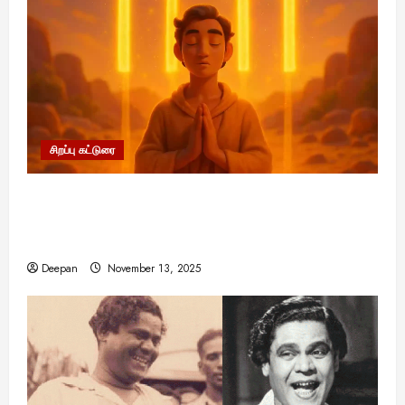
சிறப்பு கட்டுரை
11:11 என்பதன் அர்த்தம் என்ன? பிரபஞ்சம்
உங்களுக்கு அனுப்பும் ரகசிய குறியீடு இதுவாக
இருக்கலாம்!
Deepan
November 13, 2025