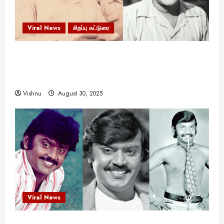
Viral News
சிறப்பு கட்டுரை
எளிமையின் வலிமையால் உயர்ந்த
என்.எஸ்.கிருஷ்ணன்: கலைவாணரின் நினைவு நாளில்
ஒரு சிலிர்ப்பூட்டும் பார்வை
Vishnu
August 30, 2025
Viral News