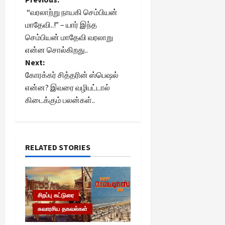
P
“வரலாற்று நாயகி செம்பியன்
o
மாதேவி..!” – யார் இந்த
செம்பியன் மாதேவி வரலாறு
s
என்ன சொல்கிறது..
t
Next:
கோரக்கர் சித்தரின் ஸ்பெஷல்
n
என்ன? இவரை வழிபட்டால்
கிடைக்கும் பலன்கள்..
a
v
i
RELATED STORIES
g
a
சிறப்பு கட்டுரை
சுவாரசிய தகவல்கள்
t