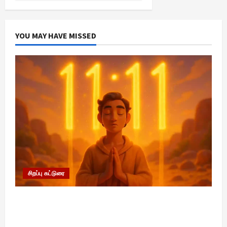
YOU MAY HAVE MISSED
சிறப்பு கட்டுரை
11:11 என்பதன் அர்த்தம் என்ன? பிரபஞ்சம்
உங்களுக்கு அனுப்பும் ரகசிய குறியீடு இதுவாக
இருக்கலாம்!