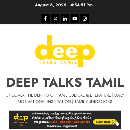
Skip
August 6, 2026
4:54:52 PM
to
content
Facebook
Twitter
Linkedin
Youtube
Instagram
DEEP TALKS TAMIL
UNCOVER THE DEPTHS OF TAMIL CULTURE & LITERATURE | DAILY
MOTIVATIONAL INSPIRATION | TAMIL AUDIOBOOKS
Tamil Motivat
சிறப்பு கட்டுரை
Tamil Motivation Videos
வெற்றி உனதே