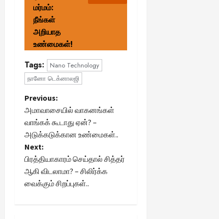
மர்மம்:
நீங்கள்
அறியாத
உண்மைகள்!
Tags:
Nano Technology
நானோ டெக்னாலஜி
P
Previous:
அமாவாசையில் வாகனங்கள்
o
வாங்கக் கூடாது ஏன்? –
அடுக்கடுக்கான உண்மைகள்..
s
Next:
t
பிரத்தியாகாரம் செய்தால் சித்தர்
ஆகி விடலாமா? – சிலிர்க்க
n
வைக்கும் சிறப்புகள்..
a