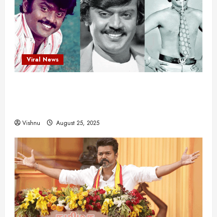
Viral News
விஜயகாந்த்: 50க்கும் மேற்பட்ட புதுமுக
இயக்குநர்களுக்கு வாய்ப்பளித்த ஒரே நடிகர்! தமிழ்
சினிமா வரலாற்றில் இது ஒரு சாதனையா?
Vishnu
August 25, 2025