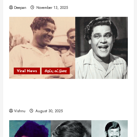
Deepan
November 13, 2025
Viral News
சிறப்பு கட்டுரை
எளிமையின் வலிமையால் உயர்ந்த
என்.எஸ்.கிருஷ்ணன்: கலைவாணரின் நினைவு நாளில்
ஒரு சிலிர்ப்பூட்டும் பார்வை
Vishnu
August 30, 2025