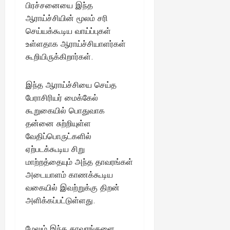
ங்
பிரச்சனையை இந்த
ல்
ழ்
க
ஆராய்ச்சியின் மூலம் சரி
அ
சி
August
ள்
ர்
30,
செய்யக்கூடிய வாய்ப்புகள்
னி
!
2025
த்
மா
உள்ளதாக ஆராய்ச்சியாளர்கள்
த
வ
கூறியிருக்கிறார்கள்.
August
ம்
ர
22,
எ
லா
2025
இந்த ஆராய்ச்சியை செய்த
ன்
ற்
பேராசிரியர் மைக்கேல்
ன
றி
?
ல்
கூறுகையில் பொதுவாக
இ
தன்னை சுற்றியுள்ள
து
August
வேதிப்பொருட்களில்
22,
ஒ
ஏற்படக்கூடிய சிறு
2025
ரு
மாற்றத்தையும் அந்த தாவரங்கள்
சா
அடையாளம் காணக்கூடிய
த
வகையில் இவற்றுக்கு திறன்
னை
அளிக்கப்பட்டுள்ளது.
யா
?
மேலும் இந்த தாவரங்களை