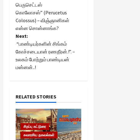
பெருசெட்டஸ்
s
கொலோசஸ்” (Perucetus
t
Colossus) – விஞ்ஞானிகள்
என்ன சொன்னாங்க?
n
Next:
“பாண்டியர்களின் சிங்கம்
a
கோச்சடையான் ரணதீரன்.!”. –
உலகம் போற்றும் பாண்டியன்
v
மன்னன்..!
i
g
RELATED STORIES
a
t
i
சிறப்பு கட்டுரை
சுவாரசிய தகவல்கள்