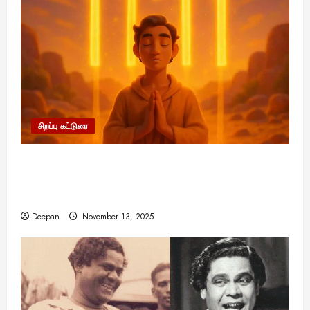
சிறப்பு கட்டுரை
11:11 என்பதன் அர்த்தம் என்ன? பிரபஞ்சம்
உங்களுக்கு அனுப்பும் ரகசிய குறியீடு இதுவாக
இருக்கலாம்!
Deepan
November 13, 2025