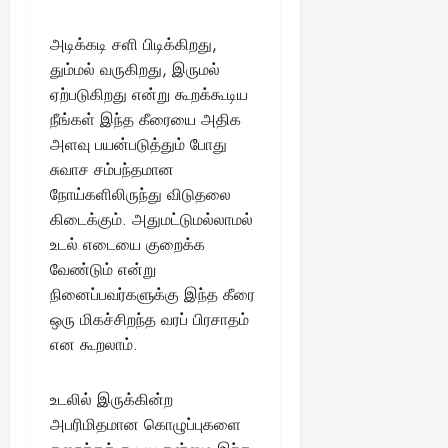
ங்
ல்
ழ்
க
அ
சி
August
அடிக்கடி சளி பிடிக்கிறது,
ள்
ர்
30,
னி
தும்மல் வருகிறது, இருமல்
!
2025
த்
மா
ஏற்படுகிறது என்று கூறக்கூடிய
த
வ
நீங்கள் இந்த கீரையை அதிக
August
ம்
ர
22,
அளவு பயன்படுத்தும் போது
எ
லா
2025
ன்
சுவாச சம்பந்தமான
ற்
ன
றி
நோய்களிலிருந்து விடுதலை
?
ல்
கிடைக்கும். அதுமட்டுமல்லாமல்
இ
உடல் எடையை குறைக்க
து
August
வேண்டும் என்று
22,
ஒ
நினைப்பவர்களுக்கு இந்த கீரை
2025
ரு
ஒரு மிகச்சிறந்த வரப் பிரசாதம்
சா
என கூறலாம்.
த
னை
யா
உடலில் இருக்கின்ற
?
அபரிமிதமான கொழுப்புகளை