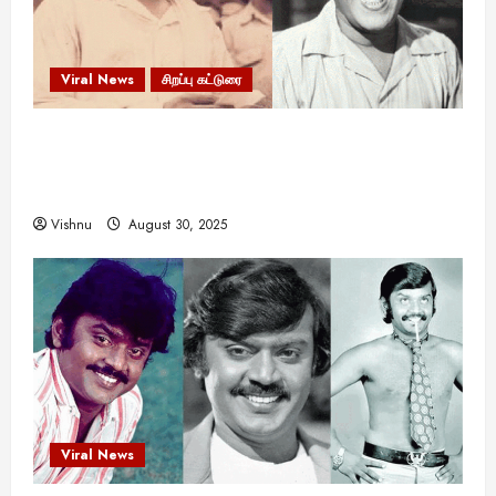
Viral News
சிறப்பு கட்டுரை
எளிமையின் வலிமையால் உயர்ந்த
என்.எஸ்.கிருஷ்ணன்: கலைவாணரின் நினைவு நாளில்
ஒரு சிலிர்ப்பூட்டும் பார்வை
Vishnu
August 30, 2025
Viral News