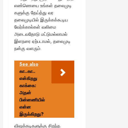
எண்ணெயை உங்கள் தலைமுடி
களுக்கு தேய்த்து வர
தலைமுடியில் இருக்கக்கூடிய
வேர்க்கால்கள் வலிமை
அடைவதோடு மட்டுமல்லாமல்
இளநரை ஏற்படாமல், தலைமுடி
நன்கு வளரும்.
See also
கா..கா..
என்கிறது
காக்கை:
அதன்
பின்னணியில்
என்ன
இருக்கிறது?
விஷக்கடிகளுக்கு சிறந்த