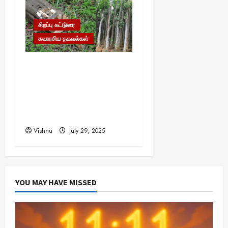
சிறப்பு கட்டுரை
சுவாரசிய தகவல்கள்
தங்கம், வைரம் கூட இதன்
முன் ஒன்றுமில்லை!
உலகையே வியக்க வைக்கும்
‘கடவுளின் மரம்’ – இதன்
விலை தெரியுமா?
Vishnu
July 29, 2025
YOU MAY HAVE MISSED