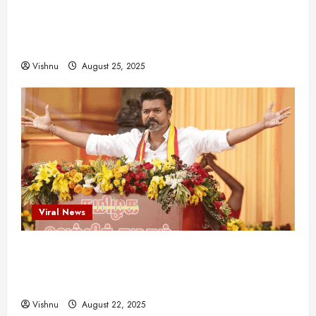
விஜயகாந்த்: 50க்கும் மேற்பட்ட புதுமுக
இயக்குநர்களுக்கு வாய்ப்பளித்த ஒரே நடிகர்! தமிழ்
சினிமா வரலாற்றில் இது ஒரு சாதனையா?
Vishnu
August 25, 2025
Viral News
விஜய் தவெக மாநாட்டில் சொன்ன குட்டிக் கதை!
அதன் பின்னணியில் உள்ள ஆழ்ந்த அரசியல் அர்த்தம்
என்ன?
Vishnu
August 22, 2025