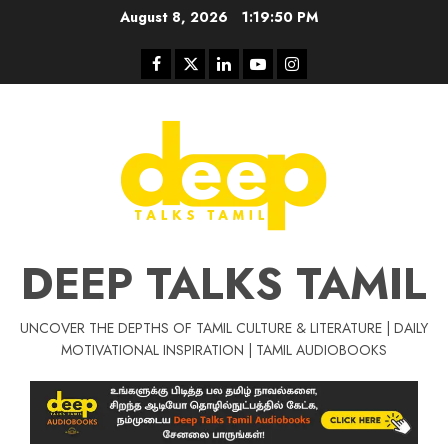
Skip
August 8, 2026
1:19:51 PM
to
content
Facebook
Twitter
Linkedin
Youtube
Instagram
DEEP TALKS TAMIL
UNCOVER THE DEPTHS OF TAMIL CULTURE & LITERATURE | DAILY
MOTIVATIONAL INSPIRATION | TAMIL AUDIOBOOKS
Tamil Motivat
சிறப்பு கட்டுரை
Tamil Motivation Videos
வெற்றி உனதே