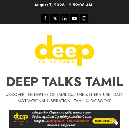
Skip
August 7, 2026
2:59:09 AM
to
content
Facebook
Twitter
Linkedin
Youtube
Instagram
DEEP TALKS TAMIL
UNCOVER THE DEPTHS OF TAMIL CULTURE & LITERATURE | DAILY
MOTIVATIONAL INSPIRATION | TAMIL AUDIOBOOKS
Tamil Motivat
சிறப்பு கட்டுரை
Tamil Motivation Videos
வெற்றி உனதே