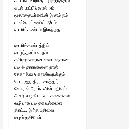
அப்பால் விரிந்து பரந்திருக்கும்
ங்
ல்
ழ்
கடல் பரப்பில்தான் நம்
க
அ
சி
August
மூதாதையர்களின் இனம் நம்
ள்
ர்
30,
னி
!
முன்னோர்களின் இடம்
2025
த்
மா
குமரிக்கண்டம் இருந்தது.
த
வ
August
ம்
ர
22,
எ
லா
குமரிக்கண்டத்தில்
2025
ன்
ற்
வாழ்ந்தவர்கள் நம்
ன
றி
தமிழர்கள்தான் என்பதற்கான
?
ல்
பல ஆதாரங்களை நான்
இ
சேகரித்து கொண்டிருக்கும்
து
August
22,
ஒ
பொழுது, திரு. சாத்தூர்
2025
ரு
சேகரன் அவர்களின் பதிவும்
சா
அவர் எழுதிய பல புத்தகங்கள்
த
வழியாக பல தகவல்களை
னை
திரட்டி, இந்த பதிவை
யா
வழங்குகிறேன்.
?