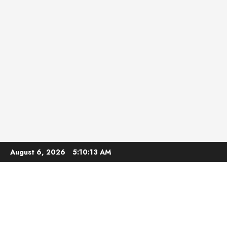
Skip
August 6, 2026
5:10:15 AM
to
content