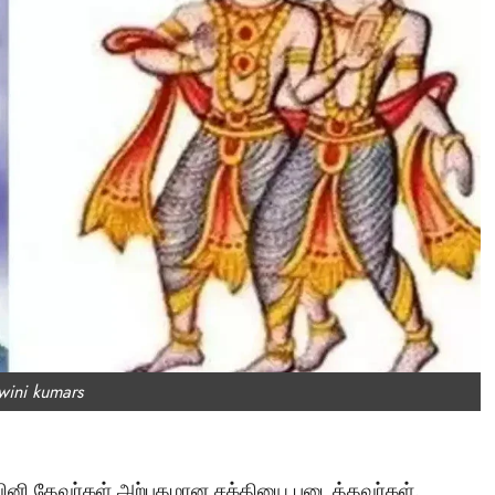
Tamil Motivation Videos
வேண்டிய நேரத்தில்
உங்களுக்கு எதுவும்
கிடைக்கவில்லையா
Brindha
August 6, 2023
wini kumars
ஸ்வினி தேவர்கள் அற்புதமான சக்தியை படைத்தவர்கள்.