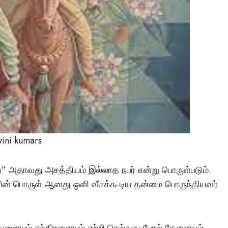
டச்சு கல்லறை: நமது
காலனிய வரலாற்றின
மர்மமான சாட்சியமா
Vishnu
April 6, 2025
ini kumars
ய” அதாவது அசத்தியம் இல்லாத நபர் என்று பொருள்படும்.
ின் பொருள் ஆனது ஒளி வீசக்கூடிய தன்மை பொருந்தியவர்
னையும் சந்திரனையும் ஏற்றி செல்வது போல் தேனையும்