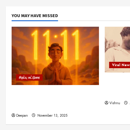
YOU MAY HAVE MISSED
Viral New
சிறப்பு கட்டுரை
எளிமையின்
என்.எஸ்.க
11:11 என்பதன் அர்த்தம் என்ன?
நினைவு நாளி
பிரபஞ்சம் உங்களுக்கு அனுப்பும் ரகசிய
Vishnu
குறியீடு இதுவாக இருக்கலாம்!
Deepan
November 13, 2025