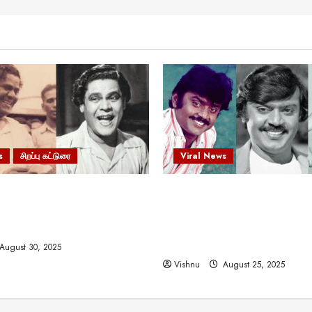
s
சிறப்பு கட்டுரை
Viral News
 வலிமையால் உயர்ந்த
விஜயகாந்த்: 50க்கும் மேற்பட்
ிருஷ்ணன்: கலைவாணரின்
இயக்குநர்களுக்கு வாய்ப்பளி
ல் ஒரு சிலிர்ப்பூட்டும் பார்வை
நடிகர்! தமிழ் சினிமா வரலாற்ற
சாதனையா?
August 30, 2025
Vishnu
August 25, 2025