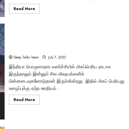
Read
Read More
more
about
ஆண்கள்
ஏன்
வீட்டு
வேலை
செய்வதில்லை?
இதற்கான
11 மில்லியன் வேலை வாய்ப்புகள் பெண்களுக்கு
தீர்வு
என்ன?
உருவாக்கப்படலாம்!
Deep Talks Team
July 7, 2020
இந்தியா பொருளாதார வளர்ச்சியில் மிகப்பெரிய நாடாக
இருந்தாலும் இன்னும் சில விஷயங்களில்
மர்மங்கள்
பின்னடைவுகளோடுதான் இருக்கின்றது. இதில் மிகப் பெரியது
உழைப்புக்கு ஏற்ற ஊதியம்...
சென்னை அருகே
Read
Read More
விநோத எலும்புக்கூட
more
about
11
சிலைகளுடன் இருக்
மில்லியன்
வேலை
வாய்ப்புகள்
பெண்களுக்கு