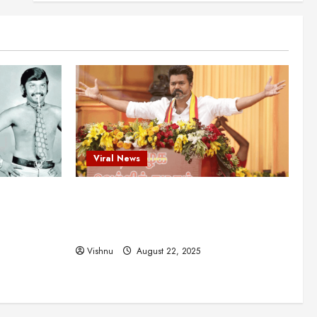
என்.எஸ்.கிருஷ்ணன்:
கலைவாணரின் நினைவு நாளில்
ஒரு சிலிர்ப்பூட்டும் பார்வை
2
August 30, 2025
Viral News
விஜயகாந்த்: 50க்கும் மேற்பட்ட
புதுமுக இயக்குநர்களுக்கு
வாய்ப்பளித்த ஒரே நடிகர்! தமிழ்
சினிமா வரலாற்றில் இது ஒரு
3
சாதனையா?
Viral News
Viral News
August 25, 2025
விஜய் தவெக மாநாட்டில் சொன்ன
ட புதுமுக
விஜய் தவெக மாநாட்டில் சொன்ன குட்டிக்
குட்டிக் கதை! அதன்
பின்னணியில் உள்ள ஆழ்ந்த
த்த ஒரே
கதை! அதன் பின்னணியில் உள்ள ஆழ்ந்த
அரசியல் அர்த்தம் என்ன?
4
ில் இது ஒரு
அரசியல் அர்த்தம் என்ன?
August 22, 2025
Vishnu
August 22, 2025
சிறப்பு கட்டுரை
சுவாரசிய தகவல்கள்
மெட்ராஸ் தினத்தின்
சுவாரஸ்யமான உண்மைகள்!
நீங்கள் அறியாத ரகசியங்கள்!