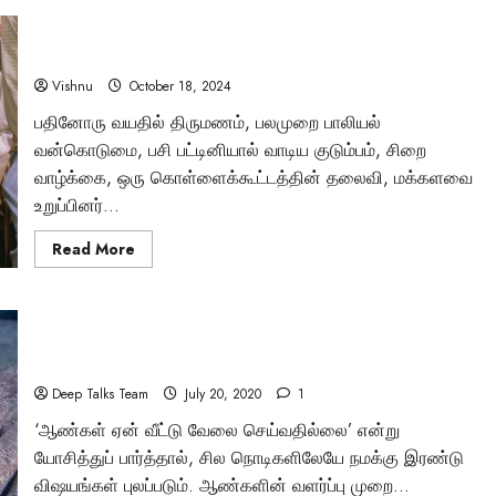
முடியுமா?
உலக
பூலான் தேவி: கொள்ளைக்காரியா அல்லது மக்களின் குரலா?
நாடுகளை
வழிநடத்தும்
ஒரு சர்ச்சைக்குரிய வாழ்க்கையின் உண்மைக் கதை!
சக்தி
வாய்ந்த
Vishnu
October 18, 2024
பெண்
தலைவர்களின்
பதினோரு வயதில் திருமணம், பலமுறை பாலியல்
சாதனைக்
Tamil Motivation Videos
கதைகள்!
வன்கொடுமை, பசி பட்டினியால் வாடிய குடும்பம், சிறை
வேண்டிய நேரத்தில்
வாழ்க்கை, ஒரு கொள்ளைக்கூட்டத்தின் தலைவி, மக்களவை
உறுப்பினர்...
உங்களுக்கு எதுவும்
Read
Read More
more
கிடைக்கவில்லையா
about
பூலான்
தேவி:
கொள்ளைக்காரியா
Brindha
August 6, 2023
ஆண்கள் ஏன் வீட்டு வேலை செய்வதில்லை? இதற்கான தீர்வு
அல்லது
மக்களின்
என்ன?
குரலா?
ஒரு
Deep Talks Team
July 20, 2020
1
சர்ச்சைக்குரிய
வாழ்க்கையின்
‘ஆண்கள் ஏன் வீட்டு வேலை செய்வதில்லை’ என்று
உண்மைக்
கதை!
யோசித்துப் பார்த்தால், சில நொடிகளிலேயே நமக்கு இரண்டு
விஷயங்கள் புலப்படும். ஆண்களின் வளர்ப்பு முறை...