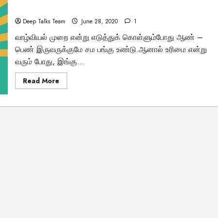
டச்சு கல்லறை: நமது
உருவாக்கப்படலாம்!
திருமணமான திறமையுள்ள பெண்கள்
காலனிய வரலாற்றின
Deep Talks Team
June 28, 2020
1
வாழ்வியல் முறை என்று எடுத்துக் கொள்ளும்போது ஆண் –
மர்மமான சாட்சியமா
பெண் இருவருக்குமே சம பங்கு உண்டு.ஆனால் உரிமை என்று
வரும் போது, இங்கு...
Vishnu
April 6, 2025
Read
Read More
more
about
திருமணமான
திறமையுள்ள
பெண்கள்