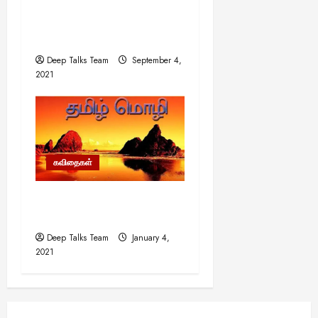
வ உ சிதம்பரம் பிள்ளை !
வெள்ளையனை வேரறுத்த
வேங்கை !
Deep Talks Team
September 4,
2021
கவிதைகள்
நதியோடு நேர்ததெம் தமிழ்
பிறப்பு
Deep Talks Team
January 4,
2021