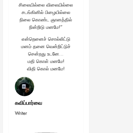
2025
ங்
சிலையில்லை விலையில்லை
ல்
ழ்
க
சடங்கினில் பிழையில்லை
அ
சி
August
ள்
ர்
30,
னி
நிலை கொண்ட ஞானத்தில்
!
2025
த்
மா
நின்றிடு மனமே!”
த
வ
August
ம்
என்றெனைச் சொல்லிட்டு
ர
22,
எ
லா
மனம் தனை வென்றிட்டுச்
2025
ன்
ற்
சென்றது உடனே…
ன
றி
மதி கொள் மனமே!
?
ல்
விதி கொல் மனமே!
இ
து
August
22,
ஒ
2025
ரு
சா
கவிப்பார்வை
த
னை
Writer
யா
?