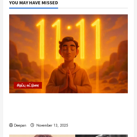
YOU MAY HAVE MISSED
சிறப்பு கட்டுரை
11:11 என்பதன் அர்த்தம் என்ன? பிரபஞ்சம்
உங்களுக்கு அனுப்பும் ரகசிய குறியீடு இதுவாக
இருக்கலாம்!
Deepan
November 13, 2025