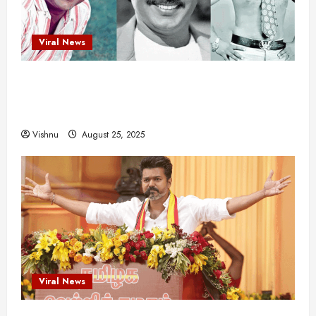
Viral News
விஜயகாந்த்: 50க்கும் மேற்பட்ட புதுமுக
இயக்குநர்களுக்கு வாய்ப்பளித்த ஒரே நடிகர்! தமிழ்
சினிமா வரலாற்றில் இது ஒரு சாதனையா?
Vishnu
August 25, 2025
Viral News