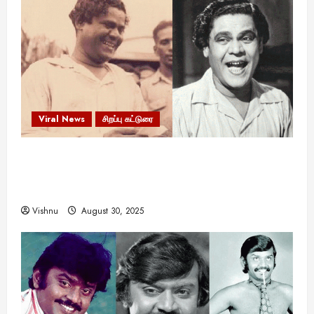
Viral News
சிறப்பு கட்டுரை
எளிமையின் வலிமையால் உயர்ந்த
என்.எஸ்.கிருஷ்ணன்: கலைவாணரின் நினைவு நாளில்
ஒரு சிலிர்ப்பூட்டும் பார்வை
Vishnu
August 30, 2025