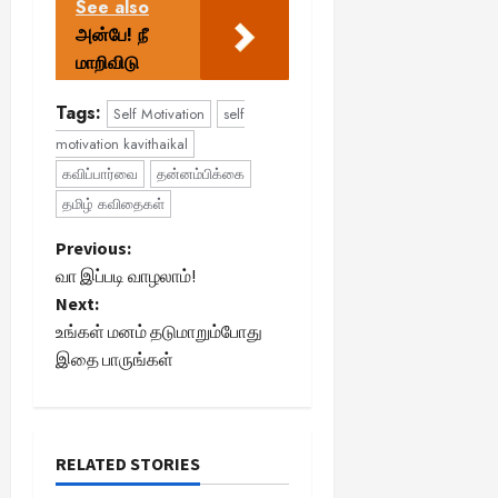
See also
அன்பே! நீ
மாறிவிடு
Tags:
Self Motivation
self
motivation kavithaikal
கவிப்பார்வை
தன்னம்பிக்கை
தமிழ் கவிதைகள்
P
Previous:
வா இப்படி வாழலாம்!
o
Next:
உங்கள் மனம் தடுமாறும்போது
s
இதை பாருங்கள்
t
n
RELATED STORIES
a