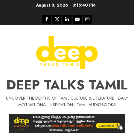
Skip
August 8, 2026
3:15:41 PM
to
content
Facebook
Twitter
Linkedin
Youtube
Instagram
DEEP TALKS TAMIL
UNCOVER THE DEPTHS OF TAMIL CULTURE & LITERATURE | DAILY
Tamil Motivat
MOTIVATIONAL INSPIRATION | TAMIL AUDIOBOOKS
சிறப்பு கட்டுரை
Tamil Motivation Videos
வெற்றி உனதே
மர்மங்கள்
ச
வே
பல்லா
ஒரு