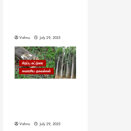
முள்ளை முள்ளால் எடுப்பது
எப்படி? இதன் பின்னால்
ஒளிந்திருக்கும் வியக்க
வைக்கும் அறிவியல்!
Vishnu
July 29, 2025
சிறப்பு கட்டுரை
சுவாரசிய தகவல்கள்
தங்கம், வைரம் கூட இதன்
முன் ஒன்றுமில்லை!
உலகையே வியக்க வைக்கும்
‘கடவுளின் மரம்’ – இதன்
விலை தெரியுமா?
Vishnu
July 29, 2025