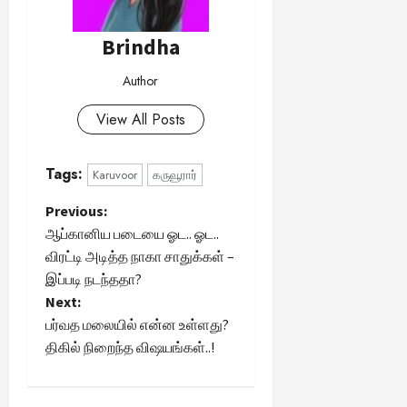
Brindha
Author
View All Posts
Tags:
Karuvoor
கருவூரார்
P
Previous:
ஆப்கானிய படையை ஓட.. ஓட..
o
விரட்டி அடித்த நாகா சாதுக்கள் –
இப்படி நடந்ததா?
s
Next:
t
பர்வத மலையில் என்ன உள்ளது?
திகில் நிறைந்த விஷயங்கள்..!
n