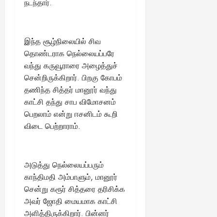
நடந்தார்.
ங்
ல்
ழ்
க
அ
சி
August
ள்
ர்
30,
னி
!
2025
த்
மா
இந்த சூழ்நிலையில் சிவ
த
வ
தொண்டராக நெல்லையப்பரே
August
ம்
ர
வந்து கருவூராரை அழைத்துச்
22,
எ
லா
சென்றிருக்கிறார். பிறகு கோபம்
2025
ன்
ற்
தணிந்த சித்தர் மானூர் வந்து
ன
றி
காட்சி தந்து சாப விமோசனம்
?
ல்
பெறலாம் என்று ஈசனிடம் கூறி
இ
து
August
விடை பெற்றாராம்.
22,
ஒ
2025
ரு
சா
அடுத்து நெல்லையப்பரும்
த
காந்திமதி அம்பாளும், மானூர்
னை
யா
சென்று கரூர் சித்தரை தரிசிக்க
?
அவர் ஜோதி மையமாக காட்சி
அளித்திருக்கிறார். பின்னர்