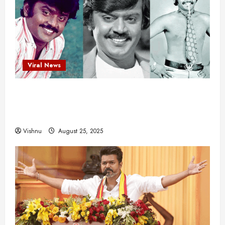
Viral News
விஜயகாந்த்: 50க்கும் மேற்பட்ட புதுமுக
இயக்குநர்களுக்கு வாய்ப்பளித்த ஒரே நடிகர்! தமிழ்
சினிமா வரலாற்றில் இது ஒரு சாதனையா?
Vishnu
August 25, 2025