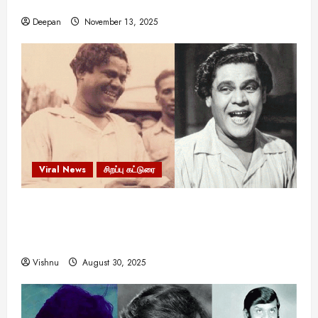
இருக்கலாம்!
Deepan
November 13, 2025
Viral News
சிறப்பு கட்டுரை
எளிமையின் வலிமையால் உயர்ந்த
என்.எஸ்.கிருஷ்ணன்: கலைவாணரின் நினைவு நாளில்
ஒரு சிலிர்ப்பூட்டும் பார்வை
Vishnu
August 30, 2025