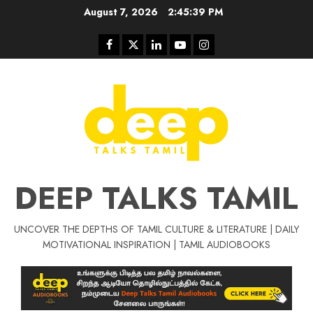
Skip
August 7, 2026
2:45:40 PM
to
content
Facebook
Twitter
Linkedin
Youtube
Instagram
DEEP TALKS TAMIL
UNCOVER THE DEPTHS OF TAMIL CULTURE & LITERATURE | DAILY
MOTIVATIONAL INSPIRATION | TAMIL AUDIOBOOKS
Tamil Motivat
சிறப்பு கட்டுரை
Tamil Motivation Videos
வெற்றி உனதே