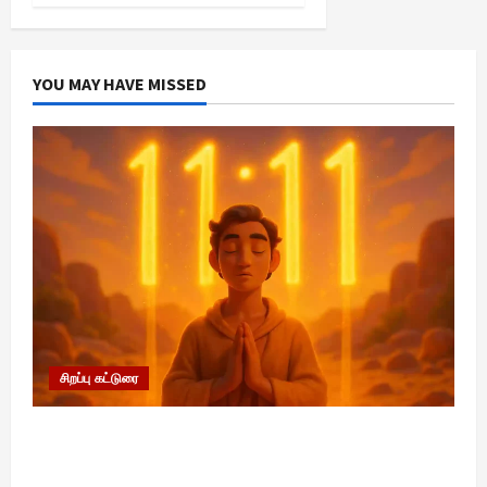
YOU MAY HAVE MISSED
சிறப்பு கட்டுரை
11:11 என்பதன் அர்த்தம் என்ன? பிரபஞ்சம்
உங்களுக்கு அனுப்பும் ரகசிய குறியீடு இதுவாக