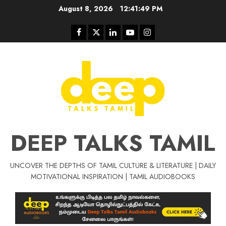
Skip
August 8, 2026
12:41:50 PM
to
content
Facebook
Twitter
Linkedin
Youtube
Instagram
DEEP TALKS TAMIL
UNCOVER THE DEPTHS OF TAMIL CULTURE & LITERATURE | DAILY
MOTIVATIONAL INSPIRATION | TAMIL AUDIOBOOKS
Tamil Motivat
சிறப்பு கட்டுரை