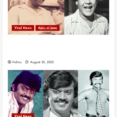
Viral News
சிறப்பு கட்டுரை
எளிமையின் வலிமையால் உயர்ந்த
என்.எஸ்.கிருஷ்ணன்: கலைவாணரின் நினைவு நாளில்
ஒரு சிலிர்ப்பூட்டும் பார்வை
Vishnu
August 30, 2025
Viral News