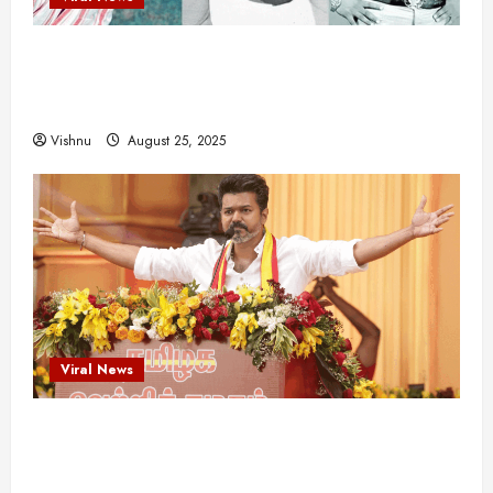
விஜயகாந்த்: 50க்கும் மேற்பட்ட புதுமுக
இயக்குநர்களுக்கு வாய்ப்பளித்த ஒரே நடிகர்! தமிழ்
சினிமா வரலாற்றில் இது ஒரு சாதனையா?
Vishnu
August 25, 2025
Viral News
விஜய் தவெக மாநாட்டில் சொன்ன குட்டிக் கதை!
அதன் பின்னணியில் உள்ள ஆழ்ந்த அரசியல் அர்த்தம்
என்ன?