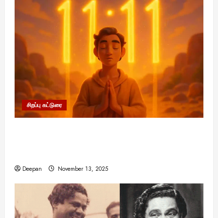
சிறப்பு கட்டுரை
11:11 என்பதன் அர்த்தம் என்ன? பிரபஞ்சம்
உங்களுக்கு அனுப்பும் ரகசிய குறியீடு இதுவாக
இருக்கலாம்!
Deepan
November 13, 2025