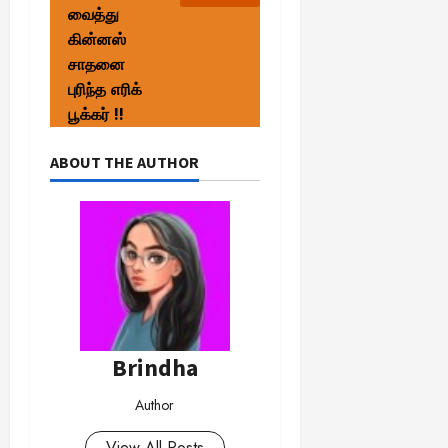
வைத்து
கின்னஸ்
சாதனை
புரிந்த எரிக்
பூக்கர் !!
ABOUT THE AUTHOR
Brindha
Author
View All Posts