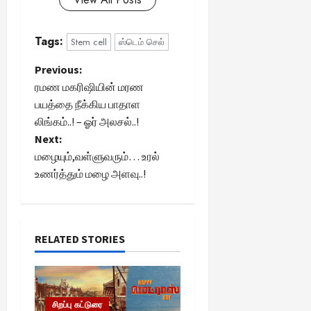
Tags:
Stem cell
ஸ்டெம் செல்
P
Previous:
ரமண மகரிஷியின் மரண
o
பயத்தை நீக்கிய பாதாள
லிங்கம்..! – ஓர் அலசல்..!
s
Next:
t
மழையும்,வள்ளுவரும்… உரல்
உணர்த்தும் மழை அளவு..!
n
a
RELATED STORIES
v
i
g
சிறப்பு கட்டுரை