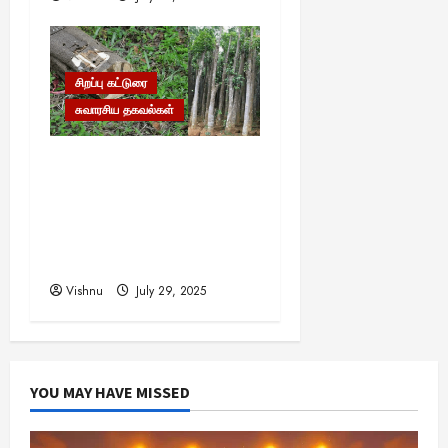
சிறப்பு கட்டுரை
சுவாரசிய தகவல்கள்
தங்கம், வைரம் கூட இதன்
முன் ஒன்றுமில்லை!
உலகையே வியக்க வைக்கும்
‘கடவுளின் மரம்’ – இதன்
விலை தெரியுமா?
Vishnu
July 29, 2025
YOU MAY HAVE MISSED