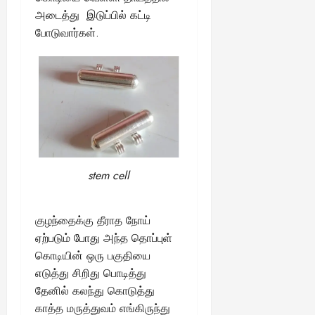
13,
ய
வை
ய
மி
அடைத்து இடுப்பில் கட்டி
2025
ங்
ல்
ழ்
போடுவார்கள்.
க
அ
சி
August
ள்
ர்
30,
னி
!
2025
த்
மா
த
வ
August
ம்
ர
22,
எ
லா
2025
ன்
ற்
ன
றி
?
ல்
stem cell
இ
து
August
22,
ஒ
குழந்தைக்கு தீராத நோய்
2025
ரு
ஏற்படும் போது அந்த தொப்புள்
சா
கொடியின் ஒரு பகுதியை
த
எடுத்து சிறிது பொடித்து
னை
தேனில் கலந்து கொடுத்து
யா
?
காத்த மருத்துவம் எங்கிருந்து