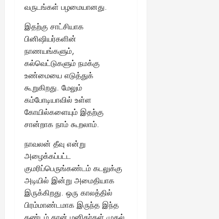
த
13,
வருடங்கள் பழமையானது.
ய
வை
ய
மி
2025
ங்
ல்
ழ்
இதற்கு சாட்சியாக
க
அ
சி
August
பினிஷியர்களின்
ள்
ர்
30,
னி
நாணயங்களும்,
!
2025
த்
மா
கல்வெட்டுகளும் நமக்கு
த
வ
August
உண்மையை எடுத்துக்
ம்
ர
22,
எ
லா
கூறுகிறது. மேலும்
2025
ன்
ற்
கம்போடியாவில் உள்ள
ன
றி
கோயில்களையும் இதற்கு
?
ல்
சான்றாக நாம் கூறலாம்.
இ
து
August
நாவலன் தீவு என்று
22,
ஒ
அழைக்கப்பட்ட
2025
ரு
குமரிப்பெருங்கண்டம் கடலுக்கு
சா
அடியில் இன்று அமைதியாக
த
இருக்கிறது. ஒரு காலத்தில்
னை
பிரம்மாண்டமாக இருந்த இந்த
யா
?
கண்டம் தான் மனிதர்கள் முதல்