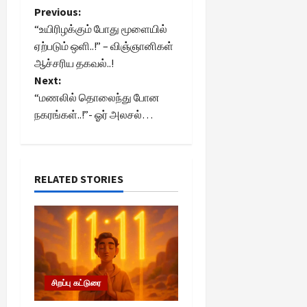
P
Previous:
“உயிரிழக்கும் போது மூளையில்
o
ஏற்படும் ஒளி..!” – விஞ்ஞானிகள்
ஆச்சரிய தகவல்..!
s
Next:
t
“மணலில் தொலைந்து போன
நகரங்கள்..!”- ஓர் அலசல்…
n
a
RELATED STORIES
v
i
g
a
சிறப்பு கட்டுரை
t