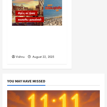
சிறப்பு கட்டுரை
சுவாரசிய தகவல்கள்
மெட்ராஸ் தினத்தின்
சுவாரஸ்யமான உண்மைகள்!
நீங்கள் அறியாத
ரகசியங்கள்!
Vishnu
August 22, 2025
YOU MAY HAVE MISSED