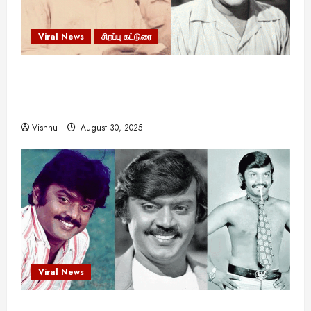
Viral News
சிறப்பு கட்டுரை
எளிமையின் வலிமையால் உயர்ந்த
என்.எஸ்.கிருஷ்ணன்: கலைவாணரின் நினைவு நாளில்
ஒரு சிலிர்ப்பூட்டும் பார்வை
Vishnu
August 30, 2025
Viral News
விஜயகாந்த்: 50க்கும் மேற்பட்ட புதுமுக