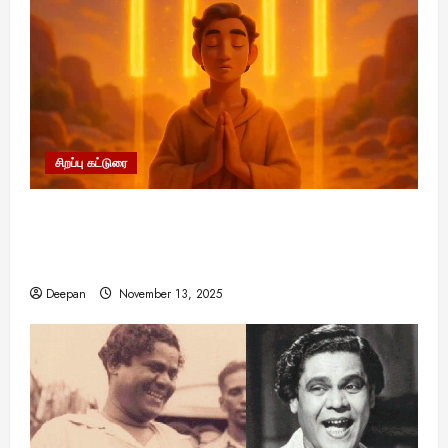
சிறப்பு கட்டுரை
11:11 என்பதன் அர்த்தம் என்ன? பிரபஞ்சம்
உங்களுக்கு அனுப்பும் ரகசிய குறியீடு இதுவாக
இருக்கலாம்!
Deepan
November 13, 2025