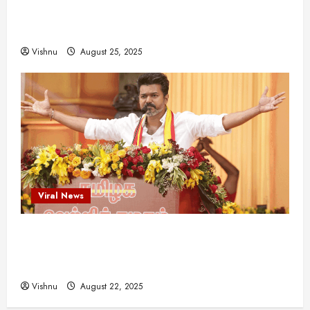
இயக்குநர்களுக்கு வாய்ப்பளித்த ஒரே நடிகர்! தமிழ்
சினிமா வரலாற்றில் இது ஒரு சாதனையா?
Vishnu
August 25, 2025
Viral News
விஜய் தவெக மாநாட்டில் சொன்ன குட்டிக் கதை!
அதன் பின்னணியில் உள்ள ஆழ்ந்த அரசியல் அர்த்தம்
என்ன?
Vishnu
August 22, 2025