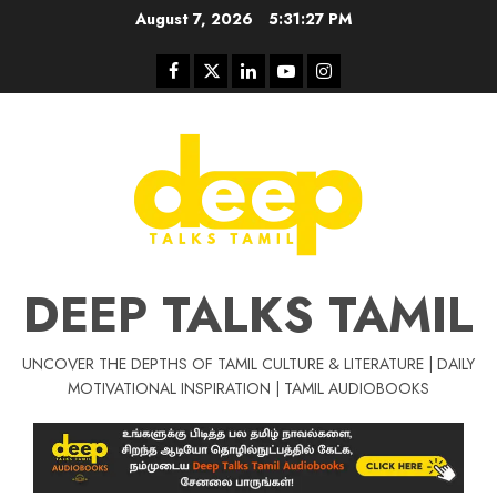
Skip
August 7, 2026
5:31:28 PM
to
content
Facebook
Twitter
Linkedin
Youtube
Instagram
DEEP TALKS TAMIL
UNCOVER THE DEPTHS OF TAMIL CULTURE & LITERATURE | DAILY
MOTIVATIONAL INSPIRATION | TAMIL AUDIOBOOKS
Tamil Motivat
சிறப்பு கட்டுரை
Tamil Motivation Videos
வெற்றி உனதே