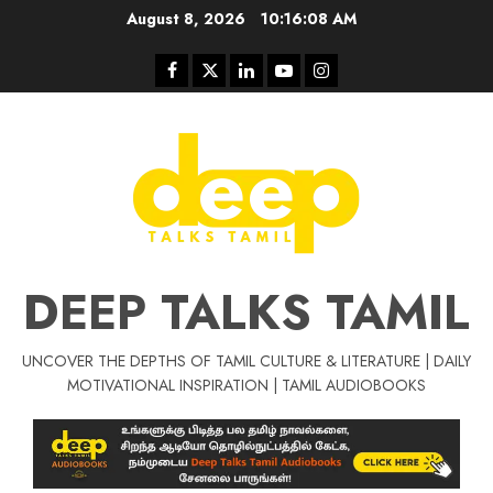
Skip
August 8, 2026
10:16:08 AM
to
content
Facebook
Twitter
Linkedin
Youtube
Instagram
DEEP TALKS TAMIL
UNCOVER THE DEPTHS OF TAMIL CULTURE & LITERATURE | DAILY
Tamil Motivat
MOTIVATIONAL INSPIRATION | TAMIL AUDIOBOOKS
சிறப்பு கட்டுரை
Tamil Motivation Videos
வெற்றி உனதே
மர்மங்கள்
ச
வே
பல்லா
ஒரு