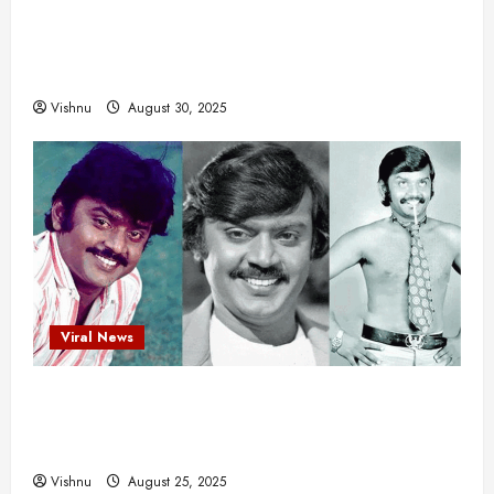
எளிமையின் வலிமையால் உயர்ந்த
யா
?
என்.எஸ்.கிருஷ்ணன்: கலைவாணரின் நினைவு நாளில்
ஒரு சிலிர்ப்பூட்டும் பார்வை
August
Vishnu
August 30, 2025
25,
2025
Viral News
விஜயகாந்த்: 50க்கும் மேற்பட்ட புதுமுக
இயக்குநர்களுக்கு வாய்ப்பளித்த ஒரே நடிகர்! தமிழ்
சினிமா வரலாற்றில் இது ஒரு சாதனையா?
Vishnu
August 25, 2025