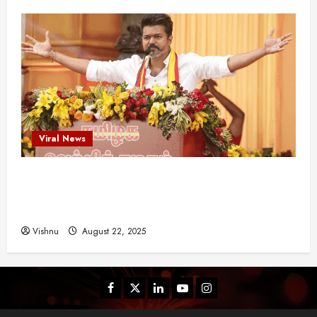
Viral News
விஜய் தவெக மாநாட்டில் சொன்ன குட்டிக் கதை!
அதன் பின்னணியில் உள்ள ஆழ்ந்த அரசியல் அர்த்தம்
என்ன?
Vishnu
August 22, 2025
Facebook
Twitter
Linkedin
Youtube
Instagram