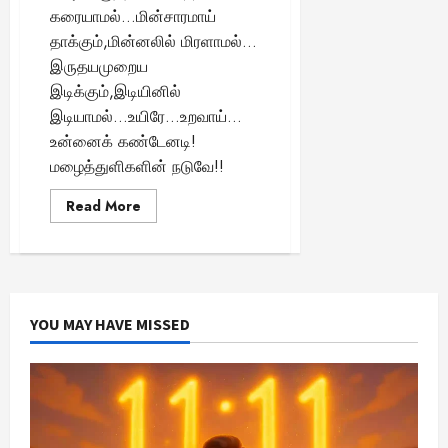
கரையாமல்…மின்சாரமாய்
யா
தாக்கும்,மின்னலில் மிரளாமல்…
?
இருதயமுறைய
இடிக்கும்,இடியினில்
August
25,
இடியாமல்…உயிரே…உறவாய்…
2025
உன்னைக் கண்டேனடி!
மழைத்துளிகளின் நடுவே!!
Read
Read More
more
about
மழைத்துளிகளின்
நடுவே!
YOU MAY HAVE MISSED