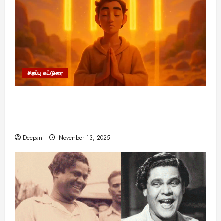
சிறப்பு கட்டுரை
11:11 என்பதன் அர்த்தம் என்ன? பிரபஞ்சம்
உங்களுக்கு அனுப்பும் ரகசிய குறியீடு இதுவாக
இருக்கலாம்!
Deepan
November 13, 2025