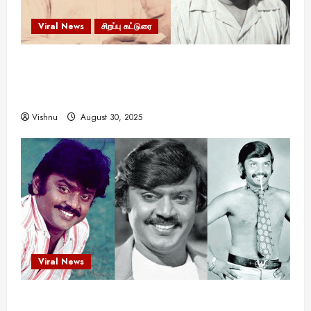
Viral News
சிறப்பு கட்டுரை
எளிமையின் வலிமையால் உயர்ந்த
என்.எஸ்.கிருஷ்ணன்: கலைவாணரின் நினைவு நாளில்
ஒரு சிலிர்ப்பூட்டும் பார்வை
Vishnu
August 30, 2025
Viral News
விஜயகாந்த்: 50க்கும் மேற்பட்ட புதுமுக