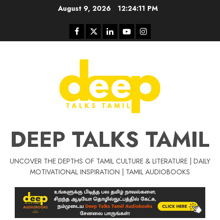
Skip
August 9, 2026
12:24:11 PM
to
content
Facebook
Twitter
Linkedin
Youtube
Instagram
DEEP TALKS TAMIL
UNCOVER THE DEPTHS OF TAMIL CULTURE & LITERATURE | DAILY
Tamil Motivat
MOTIVATIONAL INSPIRATION | TAMIL AUDIOBOOKS
சிறப்பு கட்டுரை
Tamil Motivation Videos
வெற்றி உனதே
மர்மங்கள்
ச
வே
பல்லா
ஒரு