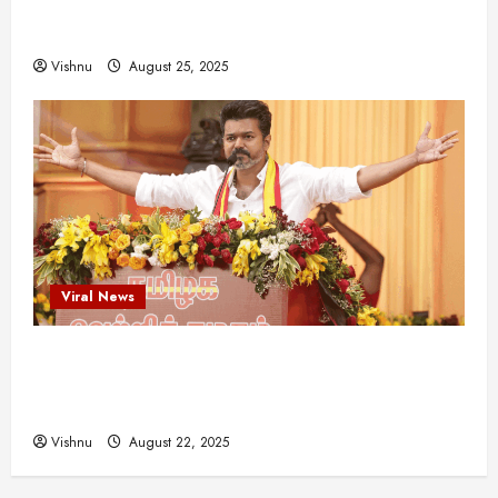
இயக்குநர்களுக்கு வாய்ப்பளித்த ஒரே நடிகர்! தமிழ்
சினிமா வரலாற்றில் இது ஒரு சாதனையா?
Vishnu
August 25, 2025
Viral News
விஜய் தவெக மாநாட்டில் சொன்ன குட்டிக் கதை!
அதன் பின்னணியில் உள்ள ஆழ்ந்த அரசியல் அர்த்தம்
என்ன?
Vishnu
August 22, 2025