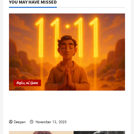
YOU MAY HAVE MISSED
சிறப்பு கட்டுரை
11:11 என்பதன் அர்த்தம் என்ன? பிரபஞ்சம்
உங்களுக்கு அனுப்பும் ரகசிய குறியீடு இதுவாக
இருக்கலாம்!
Deepan
November 13, 2025