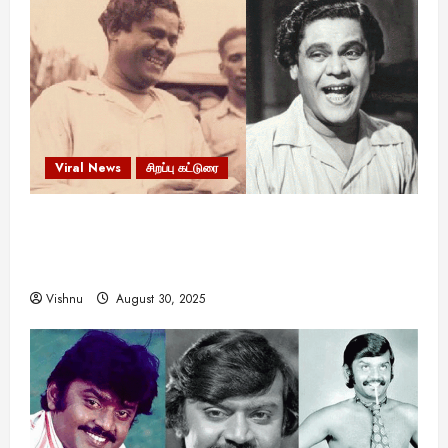
Viral News
சிறப்பு கட்டுரை
எளிமையின் வலிமையால் உயர்ந்த
என்.எஸ்.கிருஷ்ணன்: கலைவாணரின் நினைவு நாளில்
ஒரு சிலிர்ப்பூட்டும் பார்வை
Vishnu
August 30, 2025