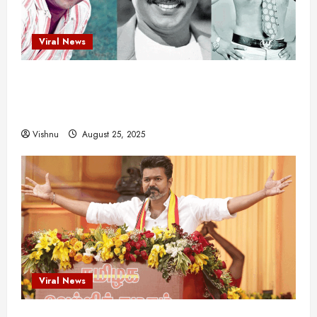
Viral News
விஜயகாந்த்: 50க்கும் மேற்பட்ட புதுமுக
இயக்குநர்களுக்கு வாய்ப்பளித்த ஒரே நடிகர்! தமிழ்
சினிமா வரலாற்றில் இது ஒரு சாதனையா?
Vishnu
August 25, 2025
Viral News