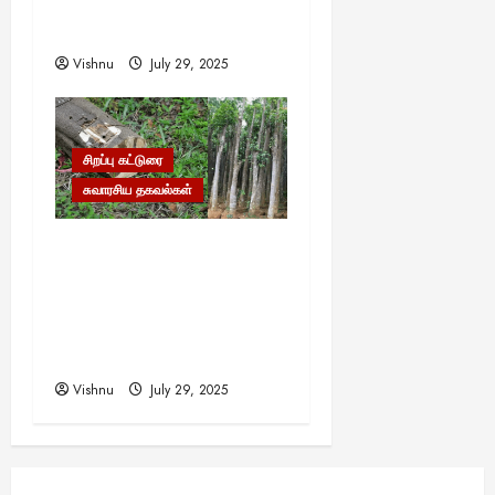
ஒளிந்திருக்கும் வியக்க
வைக்கும் அறிவியல்!
Vishnu
July 29, 2025
சிறப்பு கட்டுரை
சுவாரசிய தகவல்கள்
தங்கம், வைரம் கூட இதன்
முன் ஒன்றுமில்லை!
உலகையே வியக்க வைக்கும்
‘கடவுளின் மரம்’ – இதன்
விலை தெரியுமா?
Vishnu
July 29, 2025