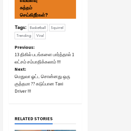
எவ்வளவு
சுத்தம்
செய்கிறீர்கள்?
Tags:
Basketball
Squirrel
Trending
Viral
P
Previous:
13 திகில் படங்களை பார்த்தால் 1
o
லட்சம் சம்பாதிக்கலாம் !!!
Next:
s
மெதுவா ஓட்ட சொன்னது ஒரு
t
குத்தமா ?? கடுப்பான Taxi
Driver !!!
n
a
RELATED STORIES
v