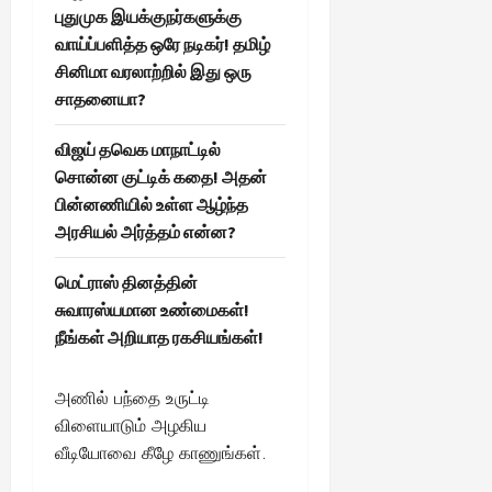
இ
13,
புதுமுக இயக்குநர்களுக்கு
2025
து
வாய்ப்பளித்த ஒரே நடிகர்! தமிழ்
ஒ
சினிமா வரலாற்றில் இது ஒரு
ரு
சாதனையா?
சா
த
விஜய் தவெக மாநாட்டில்
னை
சொன்ன குட்டிக் கதை! அதன்
யா
?
பின்னணியில் உள்ள ஆழ்ந்த
அரசியல் அர்த்தம் என்ன?
August
25,
மெட்ராஸ் தினத்தின்
2025
சுவாரஸ்யமான உண்மைகள்!
நீங்கள் அறியாத ரகசியங்கள்!
அணில் பந்தை உருட்டி
விளையாடும் அழகிய
வீடியோவை கீழே காணுங்கள்.