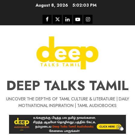
Skip
August 8, 2026
5:02:04 PM
to
content
Facebook
Twitter
Linkedin
Youtube
Instagram
DEEP TALKS TAMIL
UNCOVER THE DEPTHS OF TAMIL CULTURE & LITERATURE | DAILY
MOTIVATIONAL INSPIRATION | TAMIL AUDIOBOOKS
Tamil Motivat
சிறப்பு கட்டுரை
Tamil Motivation Videos
வெற்றி உனதே
மர்மங்கள்
ச