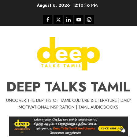
Skip
August 6, 2026
2:10:17 PM
to
content
Facebook
Twitter
Linkedin
Youtube
Instagram
DEEP TALKS TAMIL
UNCOVER THE DEPTHS OF TAMIL CULTURE & LITERATURE | DAILY
Tamil Motivat
MOTIVATIONAL INSPIRATION | TAMIL AUDIOBOOKS
சிறப்பு கட்டுரை
Tamil Motivation Videos
வெற்றி உனதே
மர்மங்கள்
ச
வே
பல்லா
ஒரு