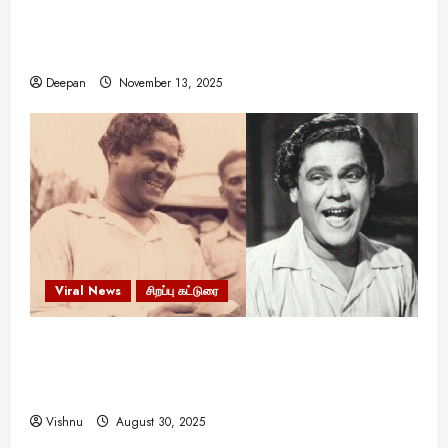
11:11 என்பதன் அர்த்தம் என்ன? பிரபஞ்சம்
உங்களுக்கு அனுப்பும் ரகசிய குறியீடு இதுவாக
இருக்கலாம்!
Deepan
November 13, 2025
Viral News
சிறப்பு கட்டுரை
எளிமையின் வலிமையால் உயர்ந்த
என்.எஸ்.கிருஷ்ணன்: கலைவாணரின் நினைவு நாளில்
ஒரு சிலிர்ப்பூட்டும் பார்வை
Vishnu
August 30, 2025