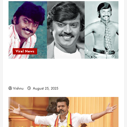
Viral News
விஜயகாந்த்: 50க்கும் மேற்பட்ட புதுமுக
இயக்குநர்களுக்கு வாய்ப்பளித்த ஒரே நடிகர்! தமிழ்
சினிமா வரலாற்றில் இது ஒரு சாதனையா?
Vishnu
August 25, 2025